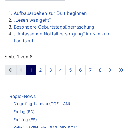
Aufbauarbeiten zur Dult beginnen
„Lesen was geht“
Besondere Geburtstagsüberraschung
„Umfassende Notfallversorgung“ im Klinikum
Landshut
Seite 1 von 8
1
2
3
4
5
6
7
8
Regio-News
Dingolfing-Landau (DGF, LAN)
Erding (ED)
Freising (FS)
Kelheim (KEH, MAI, PAR, RID, ROL)