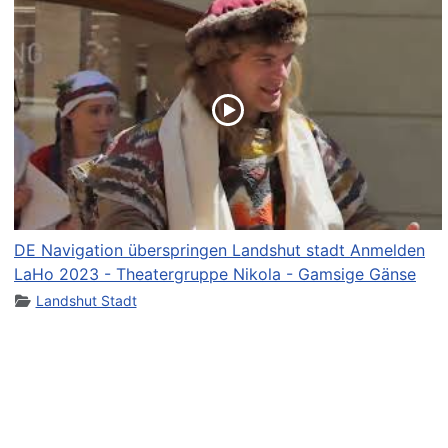
DE Navigation überspringen Landshut stadt Anmelden
LaHo 2023 - Theatergruppe Nikola - Gamsige Gänse
Landshut Stadt