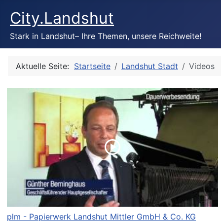
City.Landshut
Stark in Landshut– Ihre Themen, unsere Reichweite!
Aktuelle Seite:
Startseite
Landshut Stadt
Videos
plm - Papierwerk Landshut Mittler GmbH & Co. KG