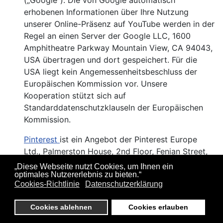
(„Google“). Die von Google automatisch
erhobenen Informationen über Ihre Nutzung
unserer Online-Präsenz auf YouTube werden in der
Regel an einen Server der Google LLC, 1600
Amphitheatre Parkway Mountain View, CA 94043,
USA übertragen und dort gespeichert. Für die
USA liegt kein Angemessenheitsbeschluss der
Europäischen Kommission vor. Unsere
Kooperation stützt sich auf
Standarddatenschutzklauseln der Europäischen
Kommission.
Pinterest
ist ein Angebot der Pinterest Europe
Ltd., Palmerston House, 2nd Floor, Fenian Street,
Dublin 2, Irland („Pinterest“). Die von Pinterest
„Diese Webseite nutzt Cookies, um Ihnen ein
automatisch erhobenen Informationen über Ihre
optimales Nutzererlebnis zu bieten.“
Cookies-Richtlinie
Datenschutzerklärung
Nutzung unserer Online-Präsenz auf Pinterest
werden in der Regel an einen Server der Pinterest,
Cookies ablehnen
Cookies erlauben
Inc., 505 Brannan St., San Francisco, CA 94107,