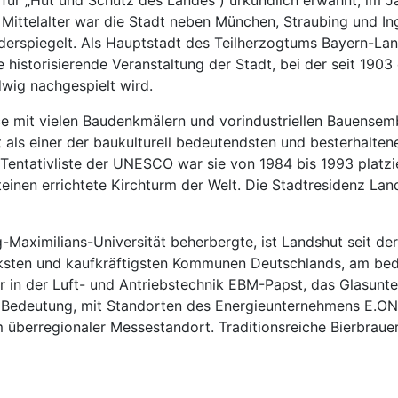
für „Hut und Schutz des Landes“) urkundlich erwähnt, im Ja
Mittelalter war die Stadt neben München, Straubing und In
derspiegelt. Als Hauptstadt des Teilherzogtums Bayern-Lands
e historisierende Veranstaltung der Stadt, bei der seit 19
wig nachgespielt wird.
ce mit vielen Baudenkmälern und vorindustriellen Bauensem
lt als einer der baukulturell bedeutendsten und besterhalte
 Tentativliste der UNESCO war sie von 1984 bis 1993 platzie
einen errichtete Kirchturm der Welt. Die Stadtresidenz L
Maximilians-Universität beherbergte, ist Landshut seit d
rksten und kaufkräftigsten Kommunen Deutschlands, am bed
 in der Luft- und Antriebstechnik EBM-Papst, das Glasun
n Bedeutung, mit Standorten des Energieunternehmens E.O
m überregionaler Messestandort. Traditionsreiche Bierbrau