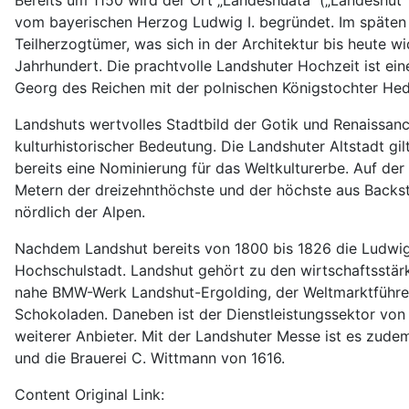
Bereits um 1150 wird der Ort „Landeshuata“ („Landeshut“ 
vom bayerischen Herzog Ludwig I. begründet. Im späten 
Teilherzogtümer, was sich in der Architektur bis heute wi
Jahrhundert. Die prachtvolle Landshuter Hochzeit ist ein
Georg des Reichen mit der polnischen Königstochter Hed
Landshuts wertvolles Stadtbild der Gotik und Renaissan
kulturhistorischer Bedeutung. Die Landshuter Altstadt gi
bereits eine Nominierung für das Weltkulturerbe. Auf der
Metern der dreizehnthöchste und der höchste aus Backst
nördlich der Alpen.
Nachdem Landshut bereits von 1800 bis 1826 die Ludwig-
Hochschulstadt. Landshut gehört zu den wirtschaftsstä
nahe BMW-Werk Landshut-Ergolding, der Weltmarktführer
Schokoladen. Daneben ist der Dienstleistungssektor vo
weiterer Anbieter. Mit der Landshuter Messe ist es zude
und die Brauerei C. Wittmann von 1616.
Content Original Link: