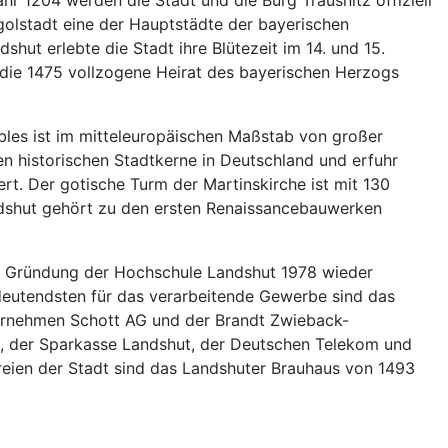
hr 1204 werden die Stadt und die Burg Trausnitz offiziell
golstadt eine der Hauptstädte der bayerischen
hut erlebte die Stadt ihre Blütezeit im 14. und 15.
03 die 1475 vollzogene Heirat des bayerischen Herzogs
bles ist im mitteleuropäischen Maßstab von großer
nen historischen Stadtkerne in Deutschland und erfuhr
rt. Der gotische Turm der Martinskirche ist mit 130
andshut gehört zu den ersten Renaissancebauwerken
er Gründung der Hochschule Landshut 1978 wieder
eutendsten für das verarbeitende Gewerbe sind das
ternehmen Schott AG und der Brandt Zwieback-
N, der Sparkasse Landshut, der Deutschen Telekom und
ereien der Stadt sind das Landshuter Brauhaus von 1493