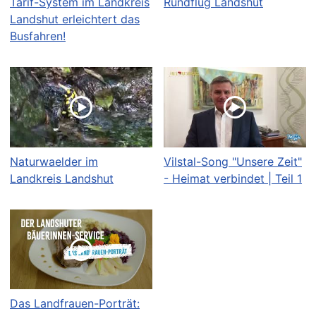
Tarif-System im Landkreis
Rundflug Landshut
Landshut erleichtert das
Busfahren!
Naturwaelder im
Vilstal-Song "Unsere Zeit"
Landkreis Landshut
- Heimat verbindet | Teil 1
Das Landfrauen-Porträt: