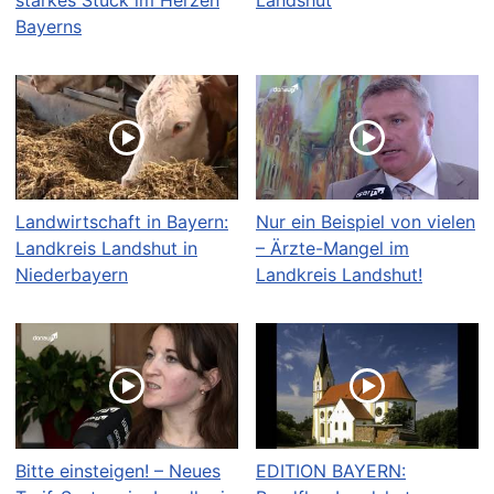
Bayerns
Landwirtschaft in Bayern:
Nur ein Beispiel von vielen
Landkreis Landshut in
– Ärzte-Mangel im
Niederbayern
Landkreis Landshut!
Bitte einsteigen! – Neues
EDITION BAYERN: