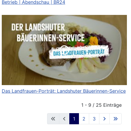
Betrieb | Abendschau | BR24
Das Landfrauen-Porträt: Landshuter Bäuerinnen-Service
1 - 9 / 25 Einträge
1
2
3