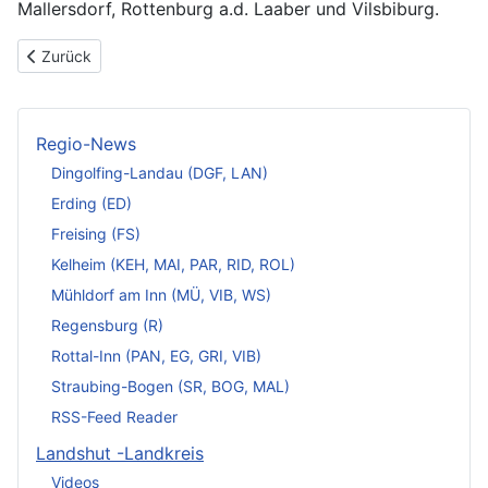
Mallersdorf, Rottenburg a.d. Laaber und Vilsbiburg.
Vorheriger Beitrag: Tiefenbach – Historisches Juwel im Isartal mi
Zurück
Regio-News
Dingolfing-Landau (DGF, LAN)
Erding (ED)
Freising (FS)
Kelheim (KEH, MAI, PAR, RID, ROL)
Mühldorf am Inn (MÜ, VIB, WS)
Regensburg (R)
Rottal-Inn (PAN, EG, GRI, VIB)
Straubing-Bogen (SR, BOG, MAL)
RSS-Feed Reader
Landshut -Landkreis
Videos