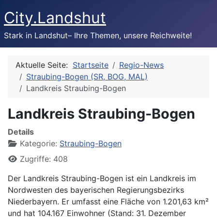
City.Landshut
Stark in Landshut– Ihre Themen, unsere Reichweite!
Aktuelle Seite:
Startseite
Regio-News
Straubing-Bogen (SR, BOG, MAL)
Landkreis Straubing-Bogen
Landkreis Straubing-Bogen
Details
Kategorie:
Straubing-Bogen
Zugriffe: 408
Der Landkreis Straubing-Bogen ist ein Landkreis im
Nordwesten des bayerischen Regierungsbezirks
Niederbayern. Er umfasst eine Fläche von 1.201,63 km²
und hat 104.167 Einwohner (Stand: 31. Dezember