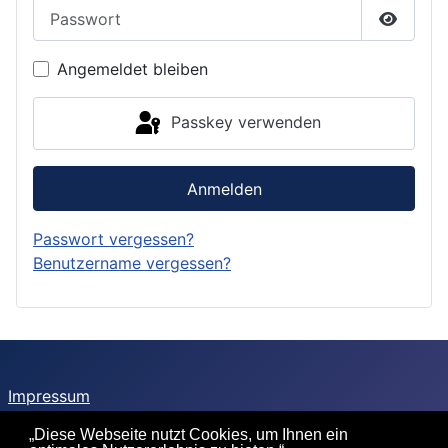
Passwort
Passwor
Angemeldet bleiben
Passkey verwenden
Anmelden
Passwort vergessen?
Benutzername vergessen?
Impressum
Sitemap
„Diese Webseite nutzt Cookies, um Ihnen ein