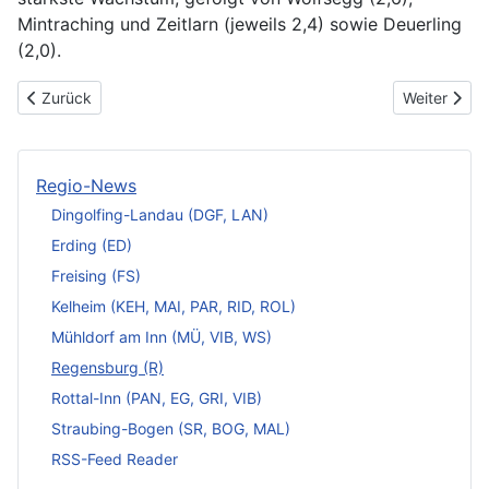
Mintraching und Zeitlarn (jeweils 2,4) sowie Deuerling
(2,0).
Vorheriger Beitrag: Jugendfotopreis Oberpfalz 2025: „jung sein“
Nächster Be
Zurück
Weiter
Regio-News
Dingolfing-Landau (DGF, LAN)
Erding (ED)
Freising (FS)
Kelheim (KEH, MAI, PAR, RID, ROL)
Mühldorf am Inn (MÜ, VIB, WS)
Regensburg (R)
Rottal-Inn (PAN, EG, GRI, VIB)
Straubing-Bogen (SR, BOG, MAL)
RSS-Feed Reader