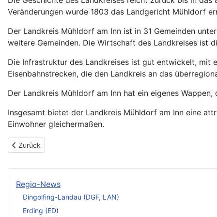
Die Geschichte des Landkreises reicht zurück bis in das 
Veränderungen wurde 1803 das Landgericht Mühldorf erri
Der Landkreis Mühldorf am Inn ist in 31 Gemeinden unter
weitere Gemeinden. Die Wirtschaft des Landkreises ist di
Die Infrastruktur des Landkreises ist gut entwickelt, mi
Eisenbahnstrecken, die den Landkreis an das überregion
Der Landkreis Mühldorf am Inn hat ein eigenes Wappen, 
Insgesamt bietet der Landkreis Mühldorf am Inn eine attr
Einwohner gleichermaßen.
Vorheriger Beitrag: Der Landkreis Mühldorf am Inn
Zurück
Regio-News
Dingolfing-Landau (DGF, LAN)
Erding (ED)