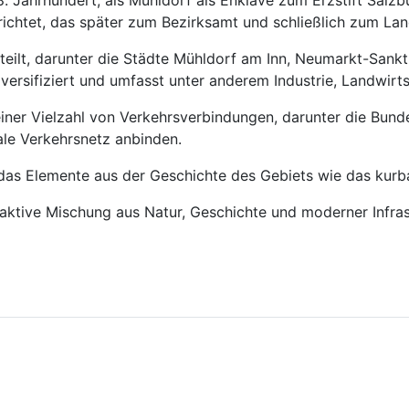
8. Jahrhundert, als Mühldorf als Enklave zum Erzstift Salzb
chtet, das später zum Bezirksamt und schließlich zum Lan
teilt, darunter die Städte Mühldorf am Inn, Neumarkt-Sank
versifiziert und umfasst unter anderem Industrie, Landwirt
t einer Vielzahl von Verkehrsverbindungen, darunter die Bun
ale Verkehrsnetz anbinden.
das Elemente aus der Geschichte des Gebiets wie das kurb
aktive Mischung aus Natur, Geschichte und moderner Infrastr