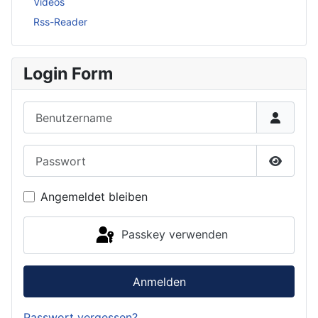
Videos
Rss-Reader
Login Form
Benutzername
Passwort
Passwor
Angemeldet bleiben
Passkey verwenden
Anmelden
Passwort vergessen?