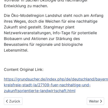
Vorreiter in Sachen Ökologie und nachhaltiger
Entwicklung zu machen.
Die Öko-Modellregion Landshut steht noch am Anfang
ihres Weges, doch die Weichen für eine nachhaltige
Zukunft sind gestellt. Stanglmayr plant
Netzwerkveranstaltungen, Info-Tage für potentielle
Biobauern und Aktionen zur Stärkung des
Bewusstseins für regionale und biologische
Lebensmittel.
Content Original Link:
https://grundsucher.de/index.php/de/deutschland/bayern
kreisfreie-stadt-la/27109-fuer-nachhaltige-und-
zukunftsorientierte-landwirtschaft.html
Vorheriger Beitrag: Ideen für den Sommer
Nächster Be
Zurück
Weiter