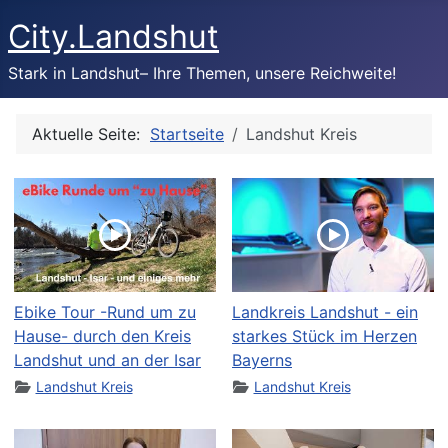
City.Landshut
Stark in Landshut– Ihre Themen, unsere Reichweite!
Aktuelle Seite:
Startseite
Landshut Kreis
Ebike Tour -Rund um zu
Landkreis Landshut - ein
Hause- durch den Kreis
starkes Stück im Herzen
Landshut und an der Isar
Bayerns
Landshut Kreis
Landshut Kreis